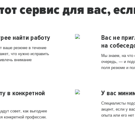
тот сервис для вас, есл
трее найти работу
Вас не при
на собесед
т ваше резюме в течение
ажет, что нужно исправить
Мы знаем, на что
ривлечь внимание
очередь, — и под
поля резюме и по
ту в конкретной
У вас мини
Специалисты подс
акцент, если у в
адут совет, как выгоднее
опыта или его нет
ля конкретной профессии.