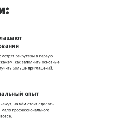
и:
глашают
ования
 смотрят рекрутеры в первую
скажем, как заполнить основные
лучить больше приглашений.
мальный опыт
кажут, на чём стоит сделать
ас мало профессионального
 вовсе.