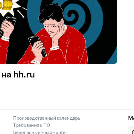
на hh.ru
М
Производственный календарь
Требования к ПО
Безопасный HeadHunter