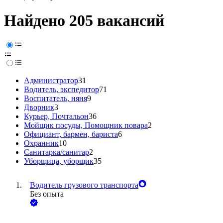
Найдено 205 вакансий
Администратор
31
Водитель, экспедитор
71
Воспитатель, няня
9
Дворник
3
Курьер, Почтальон
36
Мойщик посуды, Помощник повара
2
Официант, бармен, бариста
6
Охранник
10
Санитарка/санитар
2
Уборщица, уборщик
35
Водитель грузового транспорта
Без опыта