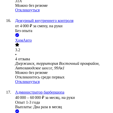
31А
Можно без резюме
Откликнуться
Дежурный внутреннего контроля
от
4 000
₽
за смену,
на руки
Без опыта
ХимАвто
3.2
•
4
отзыва
Дзержинск, территория Восточный промрайон,
Автозаводское шоссе, 99Ак1
Можно без резюме
Откликнитесь среди первых
Откликнуться
Администратор барбершопа
40 000
–
60 000
₽
за месяц,
на руки
Опыт 1-3 года
Выплаты: Два раза в месяц