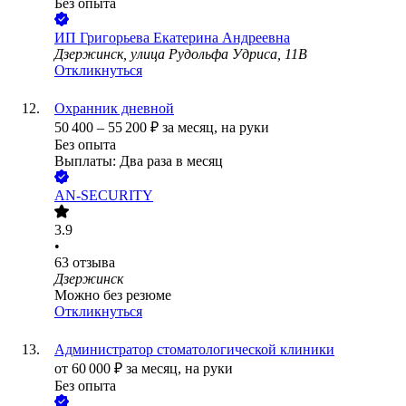
Без опыта
ИП
Григорьева Екатерина Андреевна
Дзержинск, улица Рудольфа Удриса, 11В
Откликнуться
Охранник дневной
50 400
–
55 200
₽
за месяц,
на руки
Без опыта
Выплаты: Два раза в месяц
AN-SECURITY
3.9
•
63
отзыва
Дзержинск
Можно без резюме
Откликнуться
Администратор стоматологической клиники
от
60 000
₽
за месяц,
на руки
Без опыта