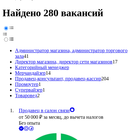
Найдено 280 вакансий
Администратор магазина, администратор торгового
зала
41
Директор магазина, директор сети магазинов
17
Категорийный менеджер
Мерчандайзер
14
Продавец-консультант, продавец-кассир
204
Промоутер
1
Супервайзер
1
Товаровед
2
Продавец в салон связи
от
50 000
₽
за месяц,
до вычета налогов
Без опыта