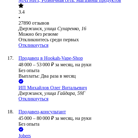
МАГНИТ, Розничная сеть. Магазины продуктов
3.4
•
27890
отзывов
Дзержинск, улица Сухаренко, 16
Можно без резюме
Откликнитесь среди первых
Откликнуться
Продавец в Hookah-Vape-Shop
48 000
–
53 000
₽
за месяц,
на руки
Без опыта
Выплаты: Два раза в месяц
ИП
Михайлов Олег Витальевич
Дзержинск, улица Гайдара, 59Г
Откликнуться
Продавец-консультант
45 000
–
80 000
₽
за месяц,
на руки
Без опыта
Jobers