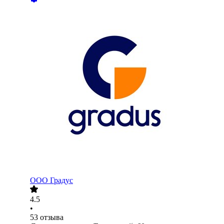
ООО
Градус
4.5
•
53
отзыва