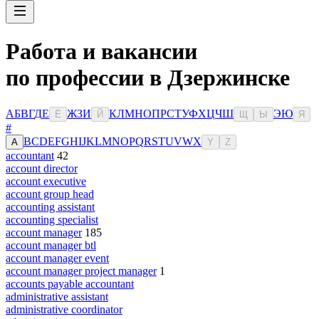
Работа и вакансии
по профессии в Дзержинске
А
Б
В
Г
Д
Е
Ж
З
И
К
Л
М
Н
О
П
Р
С
Т
У
Ф
Х
Ц
Ч
Ш
Э
Ю
Ё
Й
Щ
Ы
Я
#
B
C
D
E
F
G
H
I
J
K
L
M
N
O
P
Q
R
S
T
U
V
W
X
A
Y
Z
accountant
42
account director
account executive
account group head
accounting assistant
accounting specialist
account manager
185
account manager btl
account manager event
account manager project manager
1
accounts payable accountant
administrative assistant
administrative coordinator