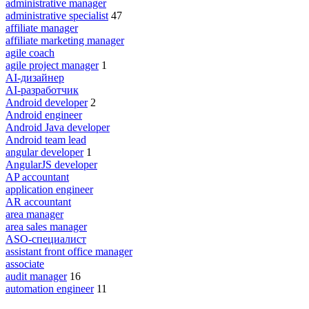
administrative manager
administrative specialist
47
affiliate manager
affiliate marketing manager
agile coach
agile project manager
1
AI-дизайнер
AI-разработчик
Android developer
2
Android engineer
Android Java developer
Android team lead
angular developer
1
AngularJS developer
AP accountant
application engineer
AR accountant
area manager
area sales manager
ASO-специалист
assistant front office manager
associate
audit manager
16
automation engineer
11