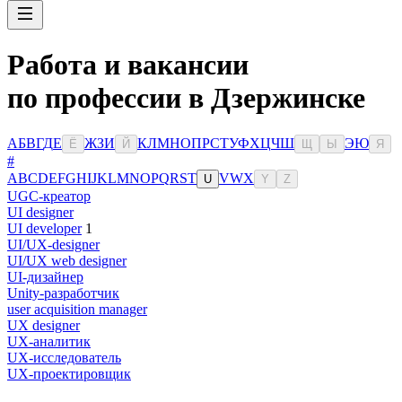
Работа и вакансии
по профессии в Дзержинске
А
Б
В
Г
Д
Е
Ж
З
И
К
Л
М
Н
О
П
Р
С
Т
У
Ф
Х
Ц
Ч
Ш
Э
Ю
Ё
Й
Щ
Ы
Я
#
A
B
C
D
E
F
G
H
I
J
K
L
M
N
O
P
Q
R
S
T
V
W
X
U
Y
Z
UGC-креатор
UI designer
UI developer
1
UI/UX-designer
UI/UX web designer
UI-дизайнер
Unity-разработчик
user acquisition manager
UX designer
UX-аналитик
UX-исследователь
UX-проектировщик